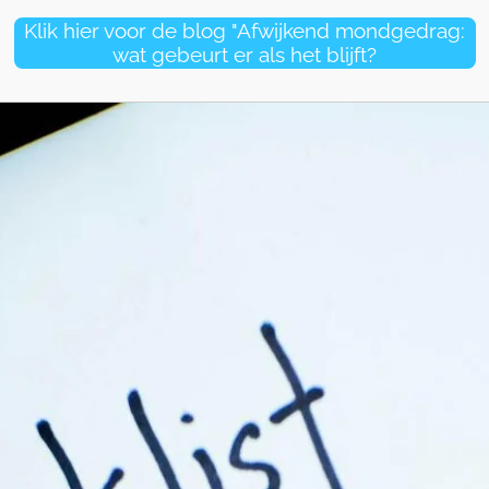
Klik hier voor de blog "Afwijkend mondgedrag:
wat gebeurt er als het blijft?