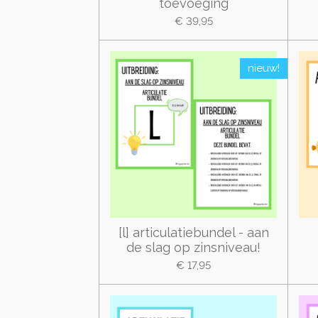
toevoeging
€ 39,95
nieuw!
[l] articulatiebundel - aan
de slag op zinsniveau!
€ 17,95