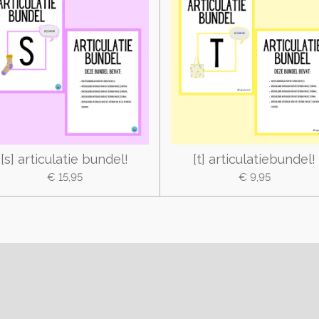
[s] articulatie bundel!
[t] articulatiebundel!
€ 15,95
€ 9,95