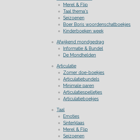
Merel & Flip
Taal thema's
Seizoenen
Boer Boris woordenschatboekjes
Kinderboeken week
Afwijkend mondgedrag
Informatie & Bundel
De Mondhelden
Articulatie
Zomer doe-boekjes
Articulatiebundels
Minimale paren
Articulatiespelletjes
Articulatieboekjes
Taal
Emoties
Sinterklaas
Merel & Flip
Seizoenen