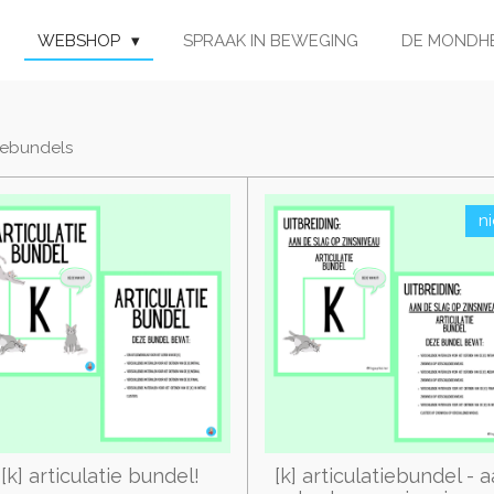
WEBSHOP
SPRAAK IN BEWEGING
DE MONDH
tiebundels
n
[k] articulatie bundel!
[k] articulatiebundel - 