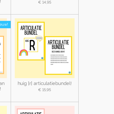
!
€ 14,95
ieuw!
aan
huig [r] articulatiebundel!
!
€ 15,95