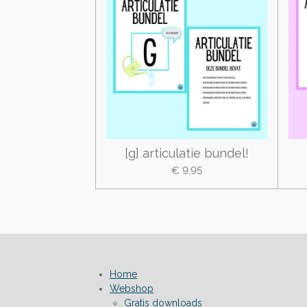
[g] articulatie bundel!
€ 9,95
Home
Webshop
Gratis downloads