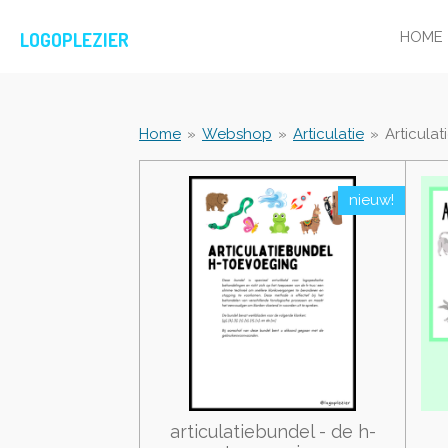
Ga
LOGOPLEZIER
HOME
direct
naar
de
hoofdinhoud
Home
»
Webshop
»
Articulatie
»
Articula
nieuw!
articulatiebundel - de h-