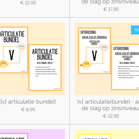
de slag op zinsniveau
€ 12,95
€ 17,95
n
[v] articulatie bundel!
[v] articulatiebundel - 
de slag op zinsniveau
€ 8,95
€ 12,95