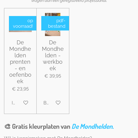
vragen aan een geregistreerd professional.
op
pdf-
voorraad!
bestand
De
De
Mondhe
Mondhe
lden
lden -
prenten
werkbo
- en
ek
oefenbo
€ 39,95
ek
€ 23,95
In winkelwagen
Bekijk details
🎨 Gratis kleurplaten van
De
Mondhelden.