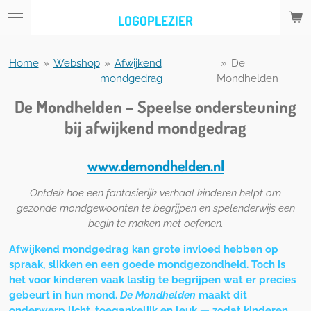
Ga
LOGOPLEZIER
direct
naar
de
Home
»
Webshop
»
Afwijkend
»
De
hoofdinhoud
mondgedrag
Mondhelden
De Mondhelden – Speelse ondersteuning
bij afwijkend mondgedrag
www.demondhelden.nl
Ontdek hoe een fantasierijk verhaal kinderen helpt om
gezonde mondgewoonten te begrijpen en spelenderwijs een
begin te maken met oefenen.
Afwijkend mondgedrag kan grote invloed hebben op
spraak, slikken en een goede mondgezondheid. Toch is
het voor kinderen vaak lastig te begrijpen wat er precies
gebeurt in hun mond.
De Mondhelden
maakt dit
onderwerp licht, toegankelijk en leuk — zodat kinderen