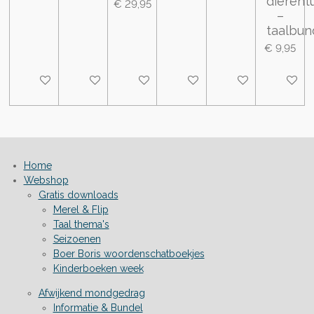
dierent
€ 29,95
–
taalbun
€ 9,95
Bekijk details
Bekijk details
Bekijk details
In winkelwagen
Bekijk details
Bekijk de
Home
Webshop
Gratis downloads
Merel & Flip
Taal thema's
Seizoenen
Boer Boris woordenschatboekjes
Kinderboeken week
Afwijkend mondgedrag
Informatie & Bundel