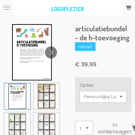
Ga
LOGOPLEZIER
direct
naar
de
articulatiebundel
hoofdinhoud
- de h-toevoeging
nieuw!
€ 39,95
Opties
In
winkelwagen