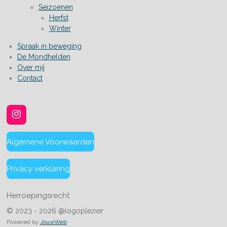
Seizoenen
Herfst
Winter
Spraak in beweging
De Mondhelden
Over mij
Contact
I
n
s
Algemene Voorwaarden
t
a
g
Privacy verklaring
r
a
m
Herroepingsrecht
© 2023 - 2026 @logoplezier
Powered by
JouwWeb