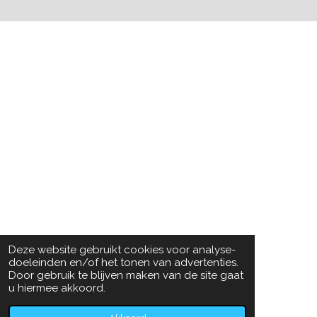
Deze website gebruikt cookies voor analyse-
doeleinden en/of het tonen van advertenties.
Door gebruik te blijven maken van de site gaat
u hiermee akkoord.