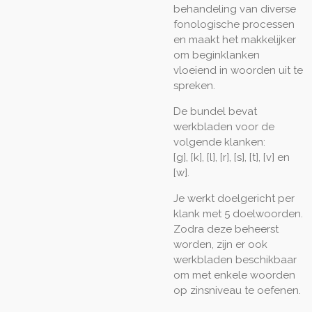
behandeling van diverse
fonologische processen
en maakt het makkelijker
om beginklanken
vloeiend in woorden uit te
spreken.
De bundel bevat
werkbladen voor de
volgende klanken:
[g], [k], [l], [r], [s], [t], [v] en
[w].
Je werkt doelgericht per
klank met 5 doelwoorden.
Zodra deze beheerst
worden, zijn er ook
werkbladen beschikbaar
om met enkele woorden
op zinsniveau te oefenen.