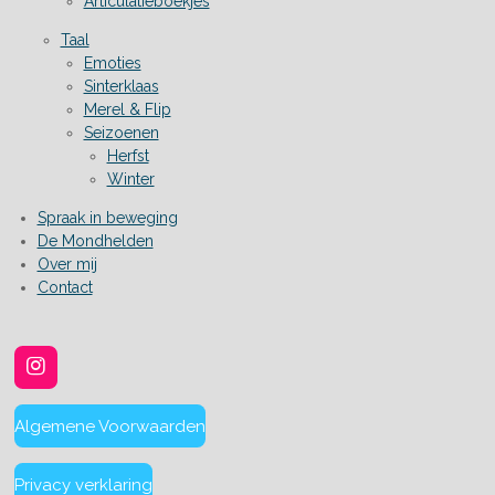
Articulatieboekjes
Taal
Emoties
Sinterklaas
Merel & Flip
Seizoenen
Herfst
Winter
Spraak in beweging
De Mondhelden
Over mij
Contact
I
n
s
Algemene Voorwaarden
t
a
g
Privacy verklaring
r