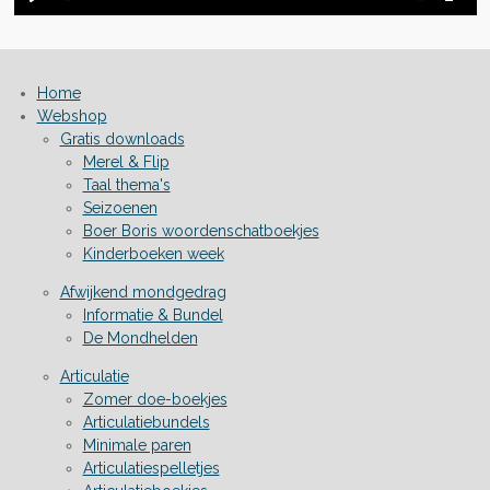
P
M
E
l
u
n
a
t
t
Home
y
e
e
Webshop
r
Gratis downloads
f
Merel & Flip
u
Taal thema's
l
Seizoenen
Boer Boris woordenschatboekjes
l
Kinderboeken week
s
c
Afwijkend mondgedrag
Informatie & Bundel
r
De Mondhelden
e
e
Articulatie
n
Zomer doe-boekjes
Articulatiebundels
Minimale paren
Articulatiespelletjes