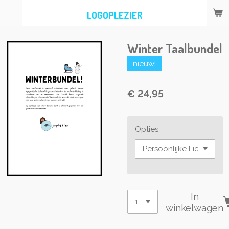
Ga
LOGOPLEZIER
direct
naar
de
Winter Taalbundel
hoofdinhoud
nieuw!
€ 24,95
Opties
In
winkelwagen