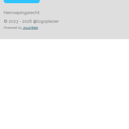
a
m
Herroepingsrecht
© 2023 - 2026 @logoplezier
Powered by
JouwWeb